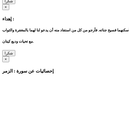
شكرا
×
إهداء :
مع تحيات وديع كيتان.
شكرا
×
إحصائيات عن سورة : الزمر