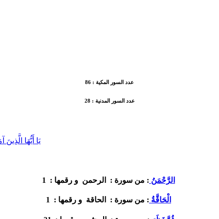
عدد السور المكية :
86
عدد السور المدنية :
28
يَا أَيُّهَا الَّذِينَ
1
الرَّحْمَنُ
: من سورة :
الرحمن
و رقمها :
1
الْحَاقَّةُ
: من سورة :
الحاقة
و رقمها :