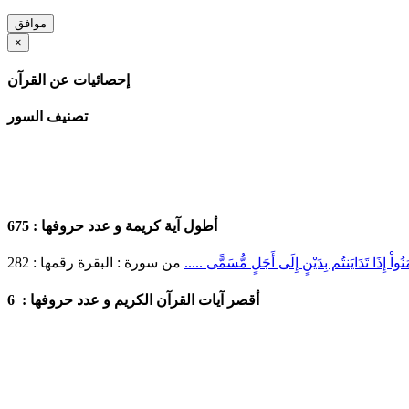
موافق
×
إحصائيات عن القرآن
تصنيف السور
أطول آية كريمة
و عدد حروفها :
675
 آمَنُواْ إِذَا تَدَايَنتُم بِدَيْنٍ إِلَى أَجَلٍ مُّسَمًّى .....
من سورة :
البقرة
رقمها :
282
6
أقصر آيات القرآن الكريم و عدد حروفها :