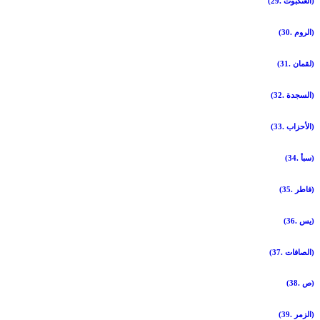
(29. العنكبوت)
(30. الروم)
(31. لقمان)
(32. السجدة)
(33. الأحزاب)
(34. سبأ)
(35. فاطر)
(36. يس)
(37. الصافات)
(38. ص)
(39. الزمر)