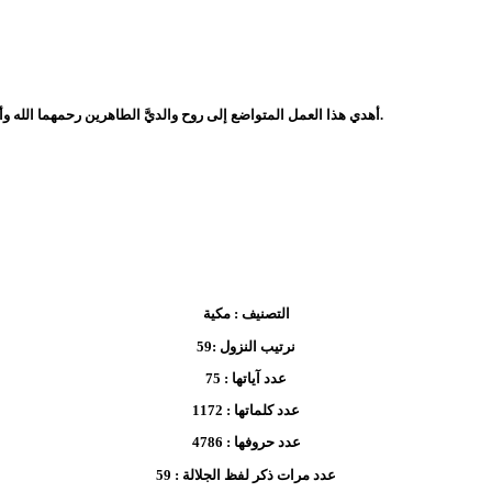
أهدي هذا العمل المتواضع إلى روح والديَّ الطاهرين رحمهما الله وأسكنهما فسيح جناته. فأرجو من كل من استفاد منه أن يدعو لنا لهما بالمغفرة والثواب.
التصنيف :
مكية
نرتيب النزول :
59
عدد آياتها :
75
عدد كلماتها :
1172
عدد حروفها :
4786
عدد مرات ذكر لفظ الجلالة :
59