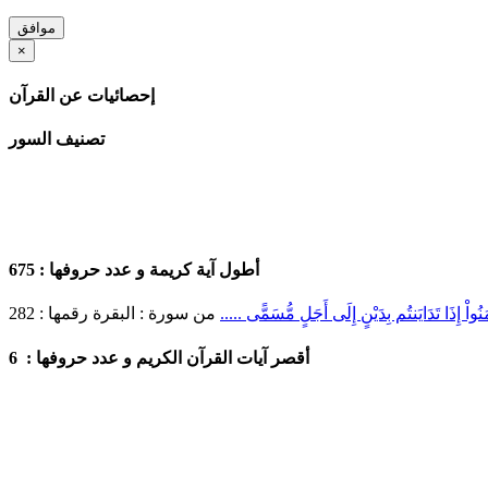
موافق
×
إحصائيات عن القرآن
تصنيف السور
أطول آية كريمة
و عدد حروفها :
675
 آمَنُواْ إِذَا تَدَايَنتُم بِدَيْنٍ إِلَى أَجَلٍ مُّسَمًّى .....
من سورة :
البقرة
رقمها :
282
6
أقصر آيات القرآن الكريم و عدد حروفها :