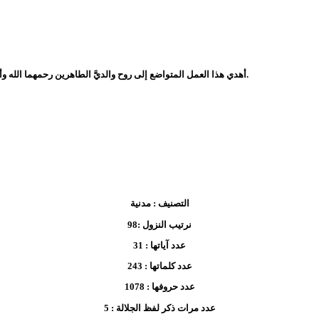
أهدي هذا العمل المتواضع إلى روح والديَّ الطاهرين رحمهما الله وأسكنهما فسيح جناته. فأرجو من كل من استفاد منه أن يدعو لنا لهما بالمغفرة والثواب.
التصنيف :
مدنية
نرتيب النزول :
98
عدد آياتها :
31
عدد كلماتها :
243
عدد حروفها :
1078
عدد مرات ذكر لفظ الجلالة :
5