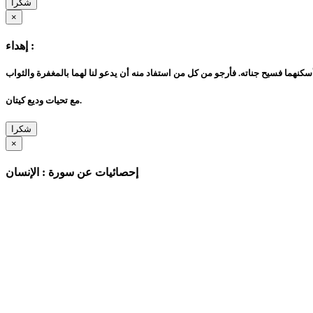
شكرا
×
إهداء :
مع تحيات وديع كيتان.
شكرا
×
إحصائيات عن سورة : الإنسان