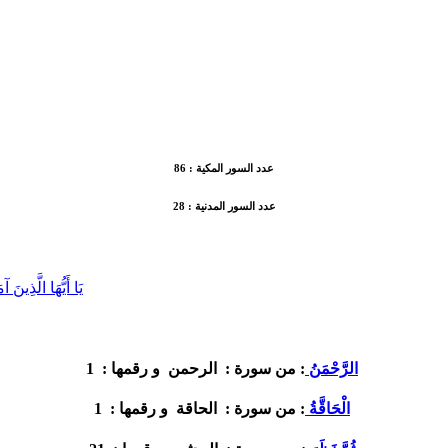
عدد السور المكية :
86
عدد السور المدنية :
28
يَا أَيُّهَا الَّذِينَ
1
الرَّحْمَنُ
: من سورة :
الرحمن
و رقمها :
1
الْحَاقَّةُ
: من سورة :
الحاقة
و رقمها :