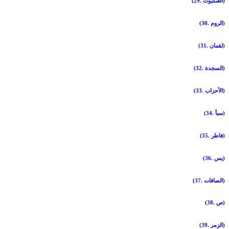
(29. العنكبوت)
(30. الروم)
(31. لقمان)
(32. السجدة)
(33. الأحزاب)
(34. سبأ)
(35. فاطر)
(36. يس)
(37. الصافات)
(38. ص)
(39. الزمر)