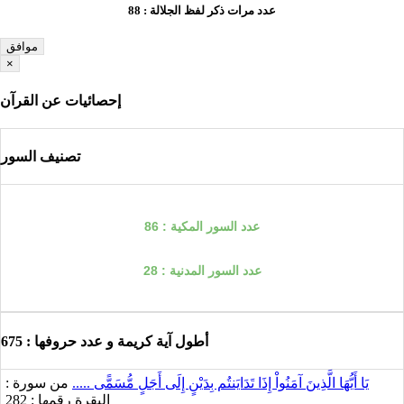
عدد مرات ذكر لفظ الجلالة :
88
موافق
×
إحصائيات عن القرآن
تصنيف السور
عدد السور المكية :
86
عدد السور المدنية :
28
أطول آية كريمة
و عدد حروفها :
675
يَا أَيُّهَا الَّذِينَ آمَنُواْ إِذَا تَدَايَنتُم بِدَيْنٍ إِلَى أَجَلٍ مُّسَمًّى .....
من سورة :
البقرة
رقمها :
282