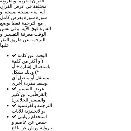
القرآن الكريم. وبطريقة
مختلفة في عرض القرآن
آية آية - صفحة صفحة أو
سورة سورة بعرض كامل
مع الترجمة فقط بوضع
الفأرة فوق الآية، وفي نفس
الوقت معرفة التفسير أو
الترجمة عن طريق النقر
عليها.
البحث عن كلمة
(أو أكثر من كلمة
باستعمال إشارة + أو
*) وذلك بشكل
مستقل أو متصل أي
وسط مفردة أخرى،
عرض التفسير
(القرطبي، ابن كثير
والميسر للجلالين)
الترجمة بالفرنسية
والانجليزية للآيات،
استخدام روايتي
حفص عن عاصم و
رواية ورش عن نافع ،