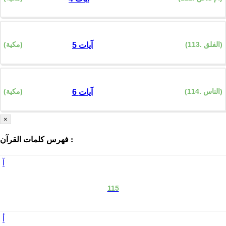
(113. الفلق)
(مكية)
5 آيات
(114. الناس)
(مكية)
6 آيات
×
فهرس كلمات القرآن :
آ
115
أ