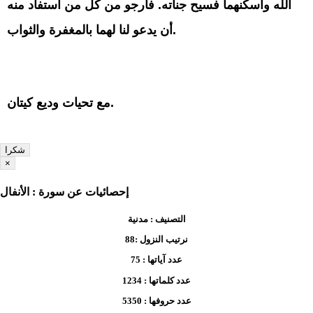
الله وأسكنهما فسيح جناته. فأرجو من كل من استفاد منه
أن يدعو لنا لهما بالمغفرة والثواب.
مع تحيات وديع كيتان.
شكرا
×
إحصائيات عن سورة : الأنفال
التصنيف :
مدنية
نرتيب النزول :
88
عدد آياتها :
75
عدد كلماتها :
1234
عدد حروفها :
5350