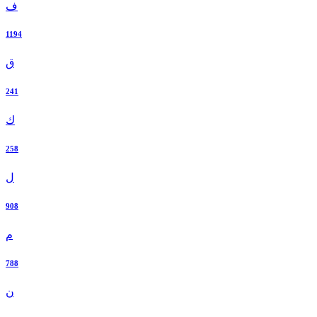
ف
1194
ق
241
ك
258
ل
908
م
788
ن