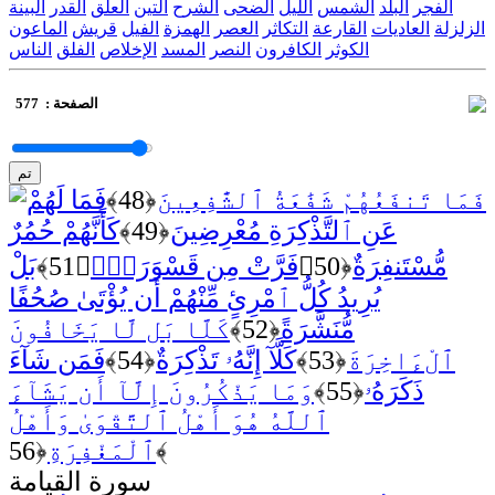
الفجر
البلد
الشمس
الليل
الضحى
الشرح
التين
العلق
القدر
البينة
الزلزلة
العاديات
القارعة
التكاثر
العصر
الهمزة
الفيل
قريش
الماعون
الكوثر
الكافرون
النصر
المسد
الإخلاص
الفلق
الناس
الصفحة :
577
تم
فَمَا تَنفَعُهُمْ شَفَٰعَةُ ٱلشَّٰفِعِينَ
﴿48﴾
فَمَا لَهُمْ
عَنِ ٱلتَّذْكِرَةِ مُعْرِضِينَ
﴿49﴾
كَأَنَّهُمْ حُمُرٌ
مُّسْتَنفِرَةٌ
﴿50﴾
فَرَّتْ مِن قَسْوَرَةٍۭ
﴿51﴾
بَلْ
يُرِيدُ كُلُّ ٱمْرِئٍ مِّنْهُمْ أَن يُؤْتَىٰ صُحُفًا
مُّنَشَّرَةً
﴿52﴾
كَلَّا بَل لَّا يَخَافُونَ
ٱلْءَاخِرَةَ
﴿53﴾
كَلَّآ إِنَّهُۥ تَذْكِرَةٌ
﴿54﴾
فَمَن شَآءَ
ذَكَرَهُۥ
﴿55﴾
وَمَا يَذْكُرُونَ إِلَّآ أَن يَشَآءَ
ٱللَّهُ هُوَ أَهْلُ ٱلتَّقْوَىٰ وَأَهْلُ
﴿56﴾
ٱلْمَغْفِرَةِ
سورة القيامة