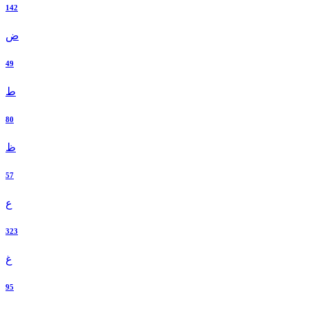
142
ض
49
ط
80
ظ
57
ع
323
غ
95