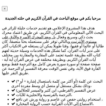
×
مرحبا بكم في موقع الباحث في القرآن الكريم في حلته الجديدة
هدف هذا المشروع الإعلامي هو تقديم خدمات جليلة للزائر في
البحث الآلي المعلوماتي في القرآن الكريم، عن طريق اعتماد محرك
بحث ذكي وسريع وفعال
بل ويعد المحرك الأسرع والأدق على
مستوى الأنترنيت
وبالتالي توفر على مستعمله بحثا متعمقا، كان
طالبا أو عالما أو فقيها، وقتا طويلا يمكن أن يستغله في الانكباب أكثر
على تدبر آيات القرآن، كما تشكل هذه الخدمات وسيلة حديثة لفهم
كتاب الله بطريقة علمية تعتمد على المقاربة والمقارنة بين مختلف
آيات القرآن الكريم. وبطريقة مختلفة في عرض القرآن آية آية -
صفحة صفحة أو سورة سورة بعرض كامل مع الترجمة فقط بوضع
الفأرة فوق الآية، وفي نفس الوقت معرفة التفسير أو الترجمة عن
طريق النقر عليها.
البحث عن كلمة (أو أكثر من كلمة باستعمال إشارة + أو *)
وذلك بشكل مستقل أو متصل أي وسط مفردة أخرى،
عرض التفسير (القرطبي، ابن كثير والميسر للجلالين)
الترجمة بالفرنسية والانجليزية للآيات،
استخدام روايتي حفص عن عاصم و رواية ورش عن نافع ،
الاستماع إلى الآيات القرآنية حسب الرواية المختارة،