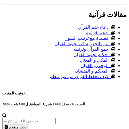
مقالات قرآنية
دعاء ختم القرآن
أدعية قرآنية
قصيدة مع ترتيب السور
متن الجزرية في تجويد القرآن
جمع القرآن وترتيبه
أحكام تجويد القرآن
المكي و المدني
الوحي و القرآن
المحكم و المتشابه
كيف تحفظ القرآن من غير معلم
المغرب :
توقيت
السبت 24 صفر 1448 هجرية الموافق ل08 غشت 2026
بحث متقدم