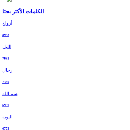
الكلمات الأكثر بحثا
أزواج
8938
الليل
7892
رجال
7389
بسم الله
6959
التوبة
6773