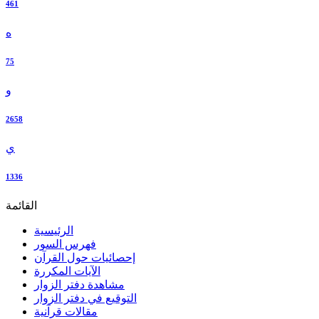
461
ه
75
و
2658
ي
1336
القائمة
الرئيسية
فهرس السور
إحصائيات حول القرآن
الآيات المكررة
مشاهدة دفتر الزوار
التوقيع في دفتر الزوار
مقالات قرآنية