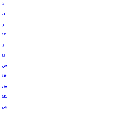
ذ
74
ر
222
ز
80
س
329
ش
145
ص