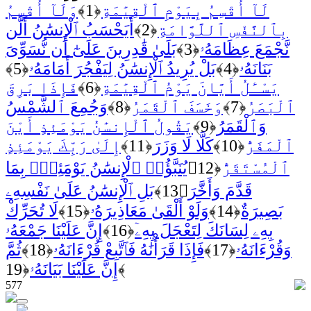
لَآ أُقْسِمُ بِيَوْمِ ٱلْقِيَٰمَةِ
﴿1﴾
وَلَآ أُقْسِمُ
بِٱلنَّفْسِ ٱللَّوَّامَةِ
﴿2﴾
أَيَحْسَبُ ٱلْإِنسَٰنُ أَلَّن
نَّجْمَعَ عِظَامَهُۥ
﴿3﴾
بَلَىٰ قَٰدِرِينَ عَلَىٰٓ أَن نُّسَوِّىَ
بَنَانَهُۥ
﴿4﴾
بَلْ يُرِيدُ ٱلْإِنسَٰنُ لِيَفْجُرَ أَمَامَهُۥ
﴿5﴾
يَسْـَٔلُ أَيَّانَ يَوْمُ ٱلْقِيَٰمَةِ
﴿6﴾
فَإِذَا بَرِقَ
ٱلْبَصَرُ
﴿7﴾
وَخَسَفَ ٱلْقَمَرُ
﴿8﴾
وَجُمِعَ ٱلشَّمْسُ
وَٱلْقَمَرُ
﴿9﴾
يَقُولُ ٱلْإِنسَٰنُ يَوْمَئِذٍ أَيْنَ
ٱلْمَفَرُّ
﴿10﴾
كَلَّا لَا وَزَرَ
﴿11﴾
إِلَىٰ رَبِّكَ يَوْمَئِذٍ
ٱلْمُسْتَقَرُّ
﴿12﴾
يُنَبَّؤُا۟ ٱلْإِنسَٰنُ يَوْمَئِذٍۭ بِمَا
قَدَّمَ وَأَخَّرَ
﴿13﴾
بَلِ ٱلْإِنسَٰنُ عَلَىٰ نَفْسِهِۦ
بَصِيرَةٌ
﴿14﴾
وَلَوْ أَلْقَىٰ مَعَاذِيرَهُۥ
﴿15﴾
لَا تُحَرِّكْ
بِهِۦ لِسَانَكَ لِتَعْجَلَ بِهِۦٓ
﴿16﴾
إِنَّ عَلَيْنَا جَمْعَهُۥ
وَقُرْءَانَهُۥ
﴿17﴾
فَإِذَا قَرَأْنَٰهُ فَٱتَّبِعْ قُرْءَانَهُۥ
﴿18﴾
ثُمَّ
﴿19﴾
إِنَّ عَلَيْنَا بَيَانَهُۥ
577