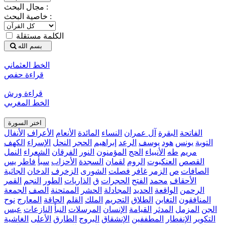
مجال البحث :
خاصية البحث :
الكلمة مستقلة
بسم الله
الخط العثماني
قراءة حفص
قراءة ورش
الخط المغربي
اختر السورة
الفاتحة
البقرة
آل عمران
النساء
المائدة
الأنعام
الأعراف
الأنفال
التوبة
يونس
هود
يوسف
الرعد
إبراهيم
الحجر
النحل
الإسراء
الكهف
مريم
طه
الأنبياء
الحج
المؤمنون
النور
الفرقان
الشعراء
النمل
القصص
العنكبوت
الروم
لقمان
السجدة
الأحزاب
سبأ
فاطر
يس
الصافات
ص
الزمر
غافر
فصلت
الشورى
الزخرف
الدخان
الجاثية
الأحقاف
محمد
الفتح
الحجرات
ق
الذاريات
الطور
النجم
القمر
الرحمن
الواقعة
الحديد
المجادلة
الحشر
الممتحنة
الصف
الجمعة
المنافقون
التغابن
الطلاق
التحريم
الملك
القلم
الحاقة
المعارج
نوح
الجن
المزمل
المدثر
القيامة
الإنسان
المرسلات
النبأ
النازعات
عبس
التكوير
الإنفطار
المطففين
الإنشقاق
البروج
الطارق
الأعلى
الغاشية