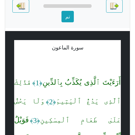
تم
سورة الماعون
أَرَءَيْتَ ٱلَّذِى يُكَذِّبُ بِٱلدِّينِ
فَذَٰلِكَ
﴿1﴾
ٱلَّذِى يَدُعُّ ٱلْيَتِيمَ
وَلَا يَحُضُّ
﴿2﴾
عَلَىٰ طَعَامِ ٱلْمِسْكِينِ
فَوَيْلٌ
﴿3﴾