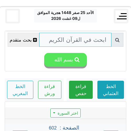
الأحد 25 صفر 1448 هجرية الموافق
ل09 غشت 2026
بحث متقدم
بسم الله
الخط
قراءة
قراءة
الخط
العثماني
حفص
ورش
المغربي
اختر السورة
الصفحة :
602