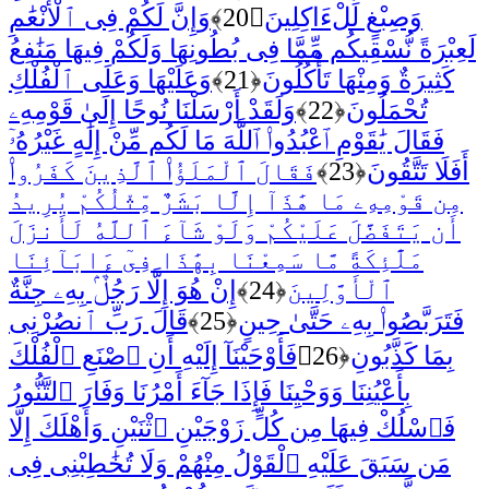
وَصِبْغٍ لِّلْءَاكِلِينَ
﴿20﴾
وَإِنَّ لَكُمْ فِى ٱلْأَنْعَٰمِ
لَعِبْرَةً نُّسْقِيكُم مِّمَّا فِى بُطُونِهَا وَلَكُمْ فِيهَا مَنَٰفِعُ
كَثِيرَةٌ وَمِنْهَا تَأْكُلُونَ
﴿21﴾
وَعَلَيْهَا وَعَلَى ٱلْفُلْكِ
تُحْمَلُونَ
﴿22﴾
وَلَقَدْ أَرْسَلْنَا نُوحًا إِلَىٰ قَوْمِهِۦ
فَقَالَ يَٰقَوْمِ ٱعْبُدُوا۟ ٱللَّهَ مَا لَكُم مِّنْ إِلَٰهٍ غَيْرُهُۥٓ
أَفَلَا تَتَّقُونَ
﴿23﴾
فَقَالَ ٱلْمَلَؤُا۟ ٱلَّذِينَ كَفَرُوا۟
مِن قَوْمِهِۦ مَا هَٰذَآ إِلَّا بَشَرٌ مِّثْلُكُمْ يُرِيدُ
أَن يَتَفَضَّلَ عَلَيْكُمْ وَلَوْ شَآءَ ٱللَّهُ لَأَنزَلَ
مَلَٰٓئِكَةً مَّا سَمِعْنَا بِهَٰذَا فِىٓ ءَابَآئِنَا
ٱلْأَوَّلِينَ
﴿24﴾
إِنْ هُوَ إِلَّا رَجُلٌۢ بِهِۦ جِنَّةٌ
فَتَرَبَّصُوا۟ بِهِۦ حَتَّىٰ حِينٍ
﴿25﴾
قَالَ رَبِّ ٱنصُرْنِى
بِمَا كَذَّبُونِ
﴿26﴾
فَأَوْحَيْنَآ إِلَيْهِ أَنِ ٱصْنَعِ ٱلْفُلْكَ
بِأَعْيُنِنَا وَوَحْيِنَا فَإِذَا جَآءَ أَمْرُنَا وَفَارَ ٱلتَّنُّورُ
فَٱسْلُكْ فِيهَا مِن كُلٍّ زَوْجَيْنِ ٱثْنَيْنِ وَأَهْلَكَ إِلَّا
مَن سَبَقَ عَلَيْهِ ٱلْقَوْلُ مِنْهُمْ وَلَا تُخَٰطِبْنِى فِى