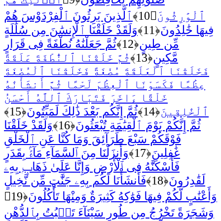
ٱلْوَٰرِثُونَ
﴿10﴾
ٱلَّذِينَ يَرِثُونَ ٱلْفِرْدَوْسَ هُمْ
فِيهَا خَٰلِدُونَ
﴿11﴾
وَلَقَدْ خَلَقْنَا ٱلْإِنسَٰنَ مِن سُلَٰلَةٍ
مِّن طِينٍ
﴿12﴾
ثُمَّ جَعَلْنَٰهُ نُطْفَةً فِى قَرَارٍ
مَّكِينٍ
﴿13﴾
ثُمَّ خَلَقْنَا ٱلنُّطْفَةَ عَلَقَةً
فَخَلَقْنَا ٱلْعَلَقَةَ مُضْغَةً فَخَلَقْنَا ٱلْمُضْغَةَ
عِظَٰمًا فَكَسَوْنَا ٱلْعِظَٰمَ لَحْمًا ثُمَّ أَنشَأْنَٰهُ
خَلْقًا ءَاخَرَ فَتَبَارَكَ ٱللَّهُ أَحْسَنُ
ٱلْخَٰلِقِينَ
﴿14﴾
ثُمَّ إِنَّكُم بَعْدَ ذَٰلِكَ لَمَيِّتُونَ
﴿15﴾
ثُمَّ إِنَّكُمْ يَوْمَ ٱلْقِيَٰمَةِ تُبْعَثُونَ
﴿16﴾
وَلَقَدْ خَلَقْنَا
فَوْقَكُمْ سَبْعَ طَرَآئِقَ وَمَا كُنَّا عَنِ ٱلْخَلْقِ
غَٰفِلِينَ
﴿17﴾
وَأَنزَلْنَا مِنَ ٱلسَّمَآءِ مَآءًۢ بِقَدَرٍ
فَأَسْكَنَّٰهُ فِى ٱلْأَرْضِ وَإِنَّا عَلَىٰ ذَهَابٍۭ بِهِۦ
لَقَٰدِرُونَ
﴿18﴾
فَأَنشَأْنَا لَكُم بِهِۦ جَنَّٰتٍ مِّن نَّخِيلٍ
وَأَعْنَٰبٍ لَّكُمْ فِيهَا فَوَٰكِهُ كَثِيرَةٌ وَمِنْهَا تَأْكُلُونَ
﴿19﴾
وَشَجَرَةً تَخْرُجُ مِن طُورِ سَيْنَآءَ تَنۢبُتُ بِٱلدُّهْنِ