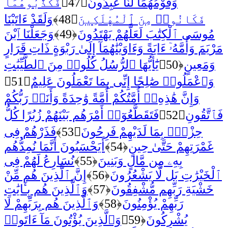
وَقَوْمُهُمَا لَنَا عَٰبِدُونَ
﴿47﴾
فَكَذَّبُوهُمَا
فَكَانُوا۟ مِنَ ٱلْمُهْلَكِينَ
﴿48﴾
وَلَقَدْ ءَاتَيْنَا
مُوسَى ٱلْكِتَٰبَ لَعَلَّهُمْ يَهْتَدُونَ
﴿49﴾
وَجَعَلْنَا ٱبْنَ
مَرْيَمَ وَأُمَّهُۥٓ ءَايَةً وَءَاوَيْنَٰهُمَآ إِلَىٰ رَبْوَةٍ ذَاتِ قَرَارٍ
وَمَعِينٍ
﴿50﴾
يَٰٓأَيُّهَا ٱلرُّسُلُ كُلُوا۟ مِنَ ٱلطَّيِّبَٰتِ
وَٱعْمَلُوا۟ صَٰلِحًا إِنِّى بِمَا تَعْمَلُونَ عَلِيمٌ
﴿51﴾
وَإِنَّ هَٰذِهِۦٓ أُمَّتُكُمْ أُمَّةً وَٰحِدَةً وَأَنَا۠ رَبُّكُمْ
فَٱتَّقُونِ
﴿52﴾
فَتَقَطَّعُوٓا۟ أَمْرَهُم بَيْنَهُمْ زُبُرًا كُلُّ
حِزْبٍۭ بِمَا لَدَيْهِمْ فَرِحُونَ
﴿53﴾
فَذَرْهُمْ فِى
غَمْرَتِهِمْ حَتَّىٰ حِينٍ
﴿54﴾
أَيَحْسَبُونَ أَنَّمَا نُمِدُّهُم
بِهِۦ مِن مَّالٍ وَبَنِينَ
﴿55﴾
نُسَارِعُ لَهُمْ فِى
ٱلْخَيْرَٰتِ بَل لَّا يَشْعُرُونَ
﴿56﴾
إِنَّ ٱلَّذِينَ هُم مِّنْ
خَشْيَةِ رَبِّهِم مُّشْفِقُونَ
﴿57﴾
وَٱلَّذِينَ هُم بِـَٔايَٰتِ
رَبِّهِمْ يُؤْمِنُونَ
﴿58﴾
وَٱلَّذِينَ هُم بِرَبِّهِمْ لَا
يُشْرِكُونَ
﴿59﴾
وَٱلَّذِينَ يُؤْتُونَ مَآ ءَاتَوا۟