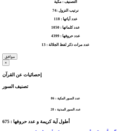
التصنيف :
مكية
نرتيب النزول :
74
عدد آياتها :
118
عدد كلماتها :
1050
عدد حروفها :
4399
عدد مرات ذكر لفظ الجلالة :
13
موافق
×
إحصائيات عن القرآن
تصنيف السور
عدد السور المكية :
86
عدد السور المدنية :
28
أطول آية كريمة
و عدد حروفها :
675