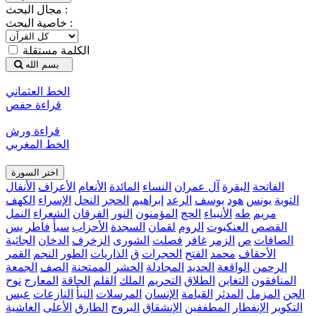
مجال البحث :
خاصية البحث :
الكلمة مستقلة
بسم الله
الخط العثماني
قراءة حفص
قراءة ورش
الخط المغربي
اختر السورة
الفاتحة
البقرة
آل عمران
النساء
المائدة
الأنعام
الأعراف
الأنفال
التوبة
يونس
هود
يوسف
الرعد
إبراهيم
الحجر
النحل
الإسراء
الكهف
مريم
طه
الأنبياء
الحج
المؤمنون
النور
الفرقان
الشعراء
النمل
القصص
العنكبوت
الروم
لقمان
السجدة
الأحزاب
سبأ
فاطر
يس
الصافات
ص
الزمر
غافر
فصلت
الشورى
الزخرف
الدخان
الجاثية
الأحقاف
محمد
الفتح
الحجرات
ق
الذاريات
الطور
النجم
القمر
الرحمن
الواقعة
الحديد
المجادلة
الحشر
الممتحنة
الصف
الجمعة
المنافقون
التغابن
الطلاق
التحريم
الملك
القلم
الحاقة
المعارج
نوح
الجن
المزمل
المدثر
القيامة
الإنسان
المرسلات
النبأ
النازعات
عبس
التكوير
الإنفطار
المطففين
الإنشقاق
البروج
الطارق
الأعلى
الغاشية