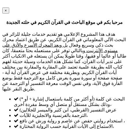
×
مرحبا بكم في موقع الباحث في القرآن الكريم في حلته الجديدة
هدف هذا المشروع الإعلامي هو تقديم خدمات جليلة للزائر في
البحث الآلي المعلوماتي في القرآن الكريم، عن طريق اعتماد محرك
بحث ذكي وسريع وفعال
بل ويعد المحرك الأسرع والأدق على
مستوى الأنترنيت
وبالتالي توفر على مستعمله بحثا متعمقا، كان
طالبا أو عالما أو فقيها، وقتا طويلا يمكن أن يستغله في الانكباب أكثر
على تدبر آيات القرآن، كما تشكل هذه الخدمات وسيلة حديثة لفهم
كتاب الله بطريقة علمية تعتمد على المقاربة والمقارنة بين مختلف
آيات القرآن الكريم. وبطريقة مختلفة في عرض القرآن آية آية -
صفحة صفحة أو سورة سورة بعرض كامل مع الترجمة فقط بوضع
الفأرة فوق الآية، وفي نفس الوقت معرفة التفسير أو الترجمة عن
طريق النقر عليها.
البحث عن كلمة (أو أكثر من كلمة باستعمال إشارة + أو *)
وذلك بشكل مستقل أو متصل أي وسط مفردة أخرى،
عرض التفسير (القرطبي، ابن كثير والميسر للجلالين)
الترجمة بالفرنسية والانجليزية للآيات،
استخدام روايتي حفص عن عاصم و رواية ورش عن نافع ،
الاستماع إلى الآيات القرآنية حسب الرواية المختارة،