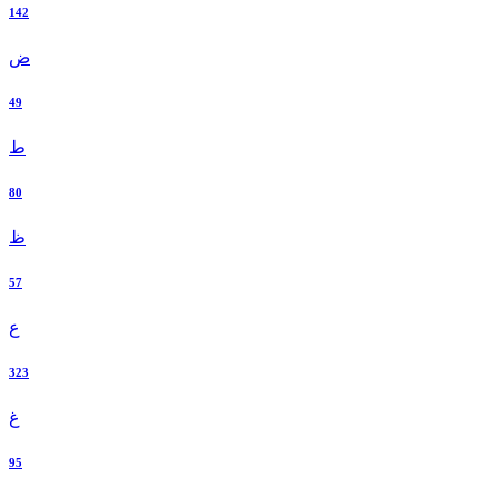
142
ض
49
ط
80
ظ
57
ع
323
غ
95