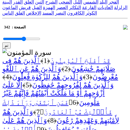
الفجر
البلد
الشمس
الليل
الضحى
الشرح
التين
العلق
القدر
البينة
الزلزلة
العاديات
القارعة
التكاثر
العصر
الهمزة
الفيل
قريش
الماعون
الكوثر
الكافرون
النصر
المسد
الإخلاص
الفلق
الناس
الصفحة :
342
تم
سورة المؤمنون
قَدْ أَفْلَحَ ٱلْمُؤْمِنُونَ
﴿1﴾
ٱلَّذِينَ هُمْ فِى
صَلَاتِهِمْ خَٰشِعُونَ
﴿2﴾
وَٱلَّذِينَ هُمْ عَنِ ٱللَّغْوِ
مُعْرِضُونَ
﴿3﴾
وَٱلَّذِينَ هُمْ لِلزَّكَوٰةِ فَٰعِلُونَ
﴿4﴾
وَٱلَّذِينَ هُمْ لِفُرُوجِهِمْ حَٰفِظُونَ
﴿5﴾
إِلَّا عَلَىٰٓ
أَزْوَٰجِهِمْ أَوْ مَا مَلَكَتْ أَيْمَٰنُهُمْ فَإِنَّهُمْ غَيْرُ
مَلُومِينَ
﴿6﴾
فَمَنِ ٱبْتَغَىٰ وَرَآءَ ذَٰلِكَ
فَأُو۟لَٰٓئِكَ هُمُ ٱلْعَادُونَ
﴿7﴾
وَٱلَّذِينَ هُمْ
لِأَمَٰنَٰتِهِمْ وَعَهْدِهِمْ رَٰعُونَ
﴿8﴾
وَٱلَّذِينَ هُمْ عَلَىٰ
صَلَوَٰتِهِمْ يُحَافِظُونَ
﴿9﴾
أُو۟لَٰٓئِكَ هُمُ