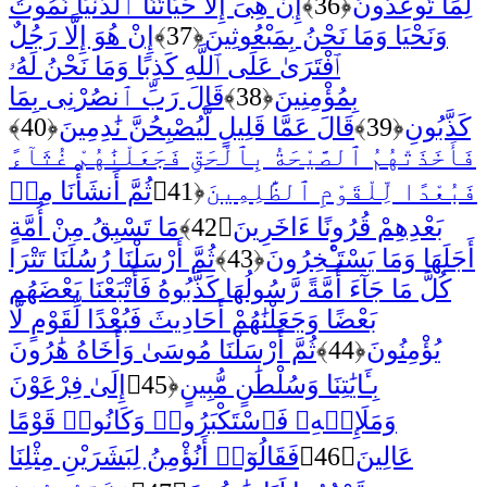
لِمَا تُوعَدُونَ
﴿36﴾
إِنْ هِىَ إِلَّا حَيَاتُنَا ٱلدُّنْيَا نَمُوتُ
وَنَحْيَا وَمَا نَحْنُ بِمَبْعُوثِينَ
﴿37﴾
إِنْ هُوَ إِلَّا رَجُلٌ
ٱفْتَرَىٰ عَلَى ٱللَّهِ كَذِبًا وَمَا نَحْنُ لَهُۥ
بِمُؤْمِنِينَ
﴿38﴾
قَالَ رَبِّ ٱنصُرْنِى بِمَا
كَذَّبُونِ
﴿39﴾
قَالَ عَمَّا قَلِيلٍ لَّيُصْبِحُنَّ نَٰدِمِينَ
﴿40﴾
فَأَخَذَتْهُمُ ٱلصَّيْحَةُ بِٱلْحَقِّ فَجَعَلْنَٰهُمْ غُثَآءً
فَبُعْدًا لِّلْقَوْمِ ٱلظَّٰلِمِينَ
﴿41﴾
ثُمَّ أَنشَأْنَا مِنۢ
بَعْدِهِمْ قُرُونًا ءَاخَرِينَ
﴿42﴾
مَا تَسْبِقُ مِنْ أُمَّةٍ
أَجَلَهَا وَمَا يَسْتَـْٔخِرُونَ
﴿43﴾
ثُمَّ أَرْسَلْنَا رُسُلَنَا تَتْرَا
كُلَّ مَا جَآءَ أُمَّةً رَّسُولُهَا كَذَّبُوهُ فَأَتْبَعْنَا بَعْضَهُم
بَعْضًا وَجَعَلْنَٰهُمْ أَحَادِيثَ فَبُعْدًا لِّقَوْمٍ لَّا
يُؤْمِنُونَ
﴿44﴾
ثُمَّ أَرْسَلْنَا مُوسَىٰ وَأَخَاهُ هَٰرُونَ
بِـَٔايَٰتِنَا وَسُلْطَٰنٍ مُّبِينٍ
﴿45﴾
إِلَىٰ فِرْعَوْنَ
وَمَلَإِي۟هِۦ فَٱسْتَكْبَرُوا۟ وَكَانُوا۟ قَوْمًا
عَالِينَ
﴿46﴾
فَقَالُوٓا۟ أَنُؤْمِنُ لِبَشَرَيْنِ مِثْلِنَا