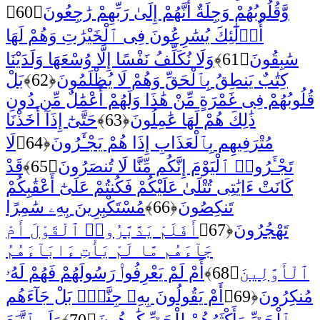
وَّقُلُوبُهُمْ وَجِلَةٌ أَنَّهُمْ إِلَىٰ رَبِّهِمْ رَٰجِعُونَ
﴿60﴾
أُو۟لَٰٓئِكَ يُسَٰرِعُونَ فِى ٱلْخَيْرَٰتِ وَهُمْ لَهَا
سَٰبِقُونَ
﴿61﴾
وَلَا نُكَلِّفُ نَفْسًا إِلَّا وُسْعَهَا وَلَدَيْنَا
كِتَٰبٌ يَنطِقُ بِٱلْحَقِّ وَهُمْ لَا يُظْلَمُونَ
﴿62﴾
بَلْ
قُلُوبُهُمْ فِى غَمْرَةٍ مِّنْ هَٰذَا وَلَهُمْ أَعْمَٰلٌ مِّن دُونِ
ذَٰلِكَ هُمْ لَهَا عَٰمِلُونَ
﴿63﴾
حَتَّىٰٓ إِذَآ أَخَذْنَا
مُتْرَفِيهِم بِٱلْعَذَابِ إِذَا هُمْ يَجْـَٔرُونَ
﴿64﴾
لَا
تَجْـَٔرُوا۟ ٱلْيَوْمَ إِنَّكُم مِّنَّا لَا تُنصَرُونَ
﴿65﴾
قَدْ
كَانَتْ ءَايَٰتِى تُتْلَىٰ عَلَيْكُمْ فَكُنتُمْ عَلَىٰٓ أَعْقَٰبِكُمْ
تَنكِصُونَ
﴿66﴾
مُسْتَكْبِرِينَ بِهِۦ سَٰمِرًا
تَهْجُرُونَ
﴿67﴾
أَفَلَمْ يَدَّبَّرُوا۟ ٱلْقَوْلَ أَمْ
جَآءَهُم مَّا لَمْ يَأْتِ ءَابَآءَهُمُ
ٱلْأَوَّلِينَ
﴿68﴾
أَمْ لَمْ يَعْرِفُوا۟ رَسُولَهُمْ فَهُمْ لَهُۥ
مُنكِرُونَ
﴿69﴾
أَمْ يَقُولُونَ بِهِۦ جِنَّةٌۢ بَلْ جَآءَهُم