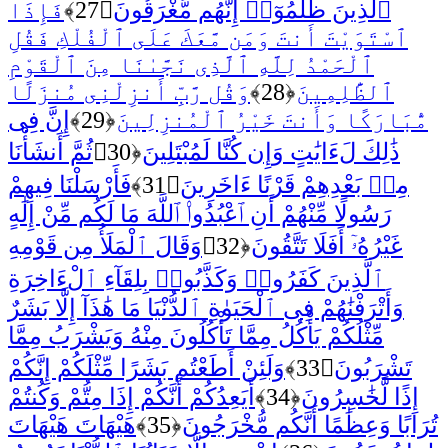
ٱلَّذِينَ ظَلَمُوٓا۟ إِنَّهُم مُّغْرَقُونَ
﴿27﴾
فَإِذَا
ٱسْتَوَيْتَ أَنتَ وَمَن مَّعَكَ عَلَى ٱلْفُلْكِ فَقُلِ
ٱلْحَمْدُ لِلَّهِ ٱلَّذِى نَجَّىٰنَا مِنَ ٱلْقَوْمِ
ٱلظَّٰلِمِينَ
﴿28﴾
وَقُل رَّبِّ أَنزِلْنِى مُنزَلًا
مُّبَارَكًا وَأَنتَ خَيْرُ ٱلْمُنزِلِينَ
﴿29﴾
إِنَّ فِى
ذَٰلِكَ لَءَايَٰتٍ وَإِن كُنَّا لَمُبْتَلِينَ
﴿30﴾
ثُمَّ أَنشَأْنَا
مِنۢ بَعْدِهِمْ قَرْنًا ءَاخَرِينَ
﴿31﴾
فَأَرْسَلْنَا فِيهِمْ
رَسُولًا مِّنْهُمْ أَنِ ٱعْبُدُوا۟ ٱللَّهَ مَا لَكُم مِّنْ إِلَٰهٍ
غَيْرُهُۥٓ أَفَلَا تَتَّقُونَ
﴿32﴾
وَقَالَ ٱلْمَلَأُ مِن قَوْمِهِ
ٱلَّذِينَ كَفَرُوا۟ وَكَذَّبُوا۟ بِلِقَآءِ ٱلْءَاخِرَةِ
وَأَتْرَفْنَٰهُمْ فِى ٱلْحَيَوٰةِ ٱلدُّنْيَا مَا هَٰذَآ إِلَّا بَشَرٌ
مِّثْلُكُمْ يَأْكُلُ مِمَّا تَأْكُلُونَ مِنْهُ وَيَشْرَبُ مِمَّا
تَشْرَبُونَ
﴿33﴾
وَلَئِنْ أَطَعْتُم بَشَرًا مِّثْلَكُمْ إِنَّكُمْ
إِذًا لَّخَٰسِرُونَ
﴿34﴾
أَيَعِدُكُمْ أَنَّكُمْ إِذَا مِتُّمْ وَكُنتُمْ
تُرَابًا وَعِظَٰمًا أَنَّكُم مُّخْرَجُونَ
﴿35﴾
هَيْهَاتَ هَيْهَاتَ