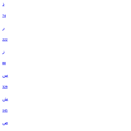
ذ
74
ر
222
ز
80
س
329
ش
145
ص