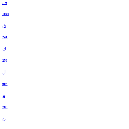
ف
1194
ق
241
ك
258
ل
908
م
788
ن