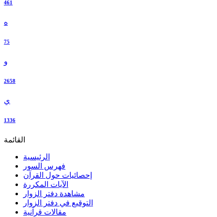
461
ه
75
و
2658
ي
1336
القائمة
الرئيسية
فهرس السور
إحصائيات حول القرآن
الآيات المكررة
مشاهدة دفتر الزوار
التوقيع في دفتر الزوار
مقالات قرآنية