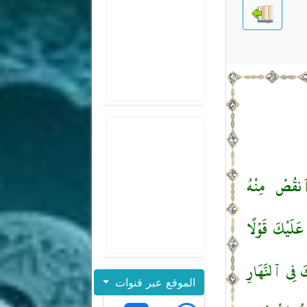
 ٱنقُصْ مِنْهُ
ى عَلَيْكَ قَوْلًا
كَ فِى ٱلنَّهَارِ
الموقع عبر قنوات