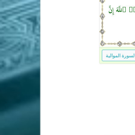
ا۟ ٱللَّهَ إِنَّ
سورة الموالية