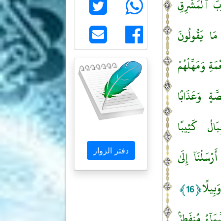
َبُّ ٱلْمَشْرِقِ
مَا يَقُولُونَ
ةِ وَمَهِّلْهُمْ
َةٍ وَعَذَابًا
َالُ كَثِيبًا
دفتر الزوار
رْسَلْنَآ إِلَىٰ
َبِيلًا
﴿16﴾
َمَآءُ مُنفَطِرٌۢ