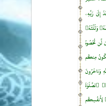
َ إِلَىٰ رَبِّهِۦ
ْفَهُۥ وَثُلُثَهُۥ
ن لَّن تُحْصُوهُ
يَكُونُ مِنكُم
هِ وَءَاخَرُونَ
ا۟ ٱلصَّلَوٰةَ
ا۟ لِأَنفُسِكُم