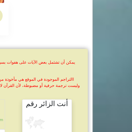
يمكن أن تشثمل بعض الآيات على هفوات بسيطة 
االتراجم الموجودة في الموقع هي مأخوذة من
وليست ترجمة حرفية أو مضبوطة، لأن القرآن لا 
أنت الزائر رقم