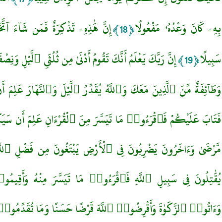
بِهِۦ كَانَ وَعْدُهُۥ مَفْعُولًا
إِنَّ هَٰذِهِۦ تَذْكِرَةٌ فَمَن شَآءَ ٱتَّخَذ
﴿18﴾
سَبِيلًا
إِنَّ رَبَّكَ يَعْلَمُ أَنَّكَ تَقُومُ أَدْنَىٰ مِن ثُلُثَىِ ٱلَّيْلِ وَنِص
﴿19﴾
وَطَآئِفَةٌ مِّنَ ٱلَّذِينَ مَعَكَ وَٱللَّهُ يُقَدِّرُ ٱلَّيْلَ وَٱلنَّهَارَ عَلِمَ أَ
فَتَابَ عَلَيْكُمْ فَٱقْرَءُوا۟ مَا تَيَسَّرَ مِنَ ٱلْقُرْءَانِ عَلِمَ أَن سَ
مَّرْضَىٰ وَءَاخَرُونَ يَضْرِبُونَ فِى ٱلْأَرْضِ يَبْتَغُونَ مِن فَضْلِ ٱللَّ
يُقَٰتِلُونَ فِى سَبِيلِ ٱللَّهِ فَٱقْرَءُوا۟ مَا تَيَسَّرَ مِنْهُ وَأَقِيمُو
وَءَاتُوا۟ ٱلزَّكَوٰةَ وَأَقْرِضُوا۟ ٱللَّهَ قَرْضًا حَسَنًا وَمَا تُقَدِّمُو