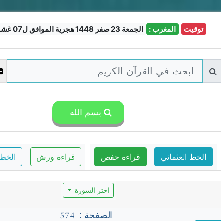
توقيت
المغرب :
الجمعة 23 صفر 1448 هجرية الموافق ل07 غشت 2026
بسم الله
الخط العثماني
قراءة حفص
قراءة ورش
الخط 
اختر السورة
574
الصفحة :