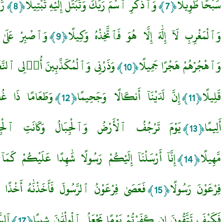
سَبْحًا طَوِيلًا
وَٱذْكُرِ ٱسْمَ رَبِّكَ وَتَبَتَّلْ إِلَيْهِ تَبْتِيلًا
رّ
﴿8﴾
﴿7﴾
وَٱلْمَغْرِبِ لَآ إِلَٰهَ إِلَّا هُوَ فَٱتَّخِذْهُ وَكِيلًا
وَٱصْبِرْ عَلَىٰ 
﴿9﴾
وَٱهْجُرْهُمْ هَجْرًا جَمِيلًا
وَذَرْنِى وَٱلْمُكَذِّبِينَ أُو۟لِى ٱلنَّعْمَ
﴿10﴾
قَلِيلًا
إِنَّ لَدَيْنَآ أَنكَالًا وَجَحِيمًا
وَطَعَامًا ذَا غُصّ
﴿12﴾
﴿11﴾
أَلِيمًا
يَوْمَ تَرْجُفُ ٱلْأَرْضُ وَٱلْجِبَالُ وَكَانَتِ ٱلْجِب
﴿13﴾
مَّهِيلًا
إِنَّآ أَرْسَلْنَآ إِلَيْكُمْ رَسُولًا شَٰهِدًا عَلَيْكُمْ كَمَآ أَ
﴿14﴾
فِرْعَوْنَ رَسُولًا
فَعَصَىٰ فِرْعَوْنُ ٱلرَّسُولَ فَأَخَذْنَٰهُ أَخْذًا و
﴿15﴾
فَكَيْفَ تَتَّقُونَ إِن كَفَرْتُمْ يَوْمًا يَجْعَلُ ٱلْوِلْدَٰنَ شِيبًا
ٱلسّ
﴿17﴾