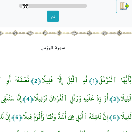
تم
سورة المزمل
يَٰٓأَيُّهَا ٱلْمُزَّمِّلُ
قُمِ ٱلَّيْلَ إِلَّا قَلِيلًا
نِّصْفَهُۥٓ أَوِ
﴿2﴾
﴿1﴾
قَلِيلًا
أَوْ زِدْ عَلَيْهِ وَرَتِّلِ ٱلْقُرْءَانَ تَرْتِيلًا
إِنَّا سَنُلْقِ
﴿4﴾
﴿3﴾
ثَقِيلًا
إِنَّ نَاشِئَةَ ٱلَّيْلِ هِىَ أَشَدُّ وَطْـًٔا وَأَقْوَمُ قِيلًا
إِنَّ لَ
﴿6﴾
﴿5﴾