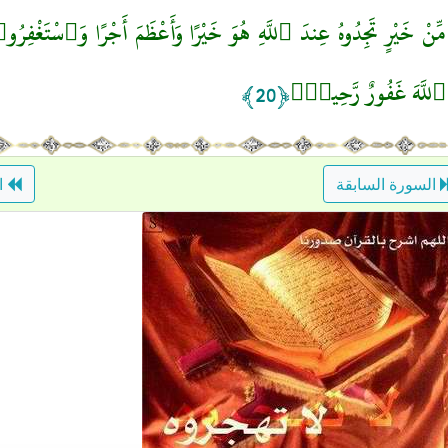
مِّنْ خَيْرٍ تَجِدُوهُ عِندَ ٱللَّهِ هُوَ خَيْرًا وَأَعْظَمَ أَجْرًا وَٱسْتَغْفِرُو
ٱللَّهَ غَفُورٌ رَّحِيمٌۢ
﴿20﴾
السورة السابقة
ال