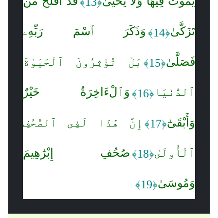
يَمُوتُ فِيهَا وَلَا يَحْيَىٰ
قَدْ أَفْلَحَ مَن
﴿13﴾
تَزَكَّىٰ
وَذَكَرَ ٱسْمَ رَبِّهِۦ
﴿14﴾
فَصَلَّىٰ
بَلْ تُؤْثِرُونَ ٱلْحَيَوٰةَ
﴿15﴾
ٱلدُّنْيَا
وَٱلْءَاخِرَةُ خَيْرٌ
﴿16﴾
وَأَبْقَىٰٓ
إِنَّ هَٰذَا لَفِى ٱلصُّحُفِ
﴿17﴾
ٱلْأُولَىٰ
صُحُفِ إِبْرَٰهِيمَ
﴿18﴾
وَمُوسَىٰ
﴿19﴾