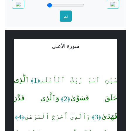
تم
سورة الأعلى
سَبِّحِ ٱسْمَ رَبِّكَ ٱلْأَعْلَى
ٱلَّذِى
﴿1﴾
خَلَقَ فَسَوَّىٰ
وَٱلَّذِى قَدَّرَ
﴿2﴾
فَهَدَىٰ
وَٱلَّذِىٓ أَخْرَجَ ٱلْمَرْعَىٰ
﴿4﴾
﴿3﴾