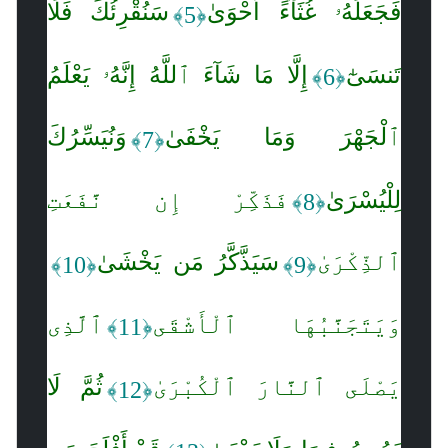
فَجَعَلَهُۥ غُثَآءً أَحْوَىٰ
سَنُقْرِئُكَ فَلَا
﴿5﴾
تَنسَىٰٓ
إِلَّا مَا شَآءَ ٱللَّهُ إِنَّهُۥ يَعْلَمُ
﴿6﴾
ٱلْجَهْرَ وَمَا يَخْفَىٰ
وَنُيَسِّرُكَ
﴿7﴾
لِلْيُسْرَىٰ
فَذَكِّرْ إِن نَّفَعَتِ
﴿8﴾
ٱلذِّكْرَىٰ
سَيَذَّكَّرُ مَن يَخْشَىٰ
﴿10﴾
﴿9﴾
وَيَتَجَنَّبُهَا ٱلْأَشْقَى
ٱلَّذِى
﴿11﴾
يَصْلَى ٱلنَّارَ ٱلْكُبْرَىٰ
ثُمَّ لَا
﴿12﴾