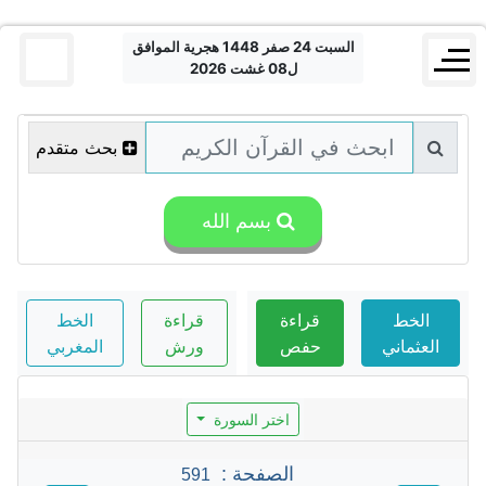
السبت 24 صفر 1448 هجرية الموافق
ل08 غشت 2026
بحث متقدم
بسم الله
الخط
قراءة
قراءة
الخط
العثماني
حفص
ورش
المغربي
اختر السورة
الصفحة :
591