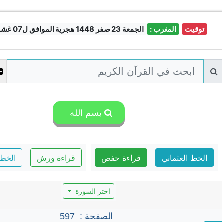
توقيت
المغرب :
الجمعة 23 صفر 1448 هجرية الموافق ل07 غشت 2026
بسم الله
الخط العثماني
قراءة حفص
قراءة ورش
الخط 
اختر السورة
الصفحة :
597