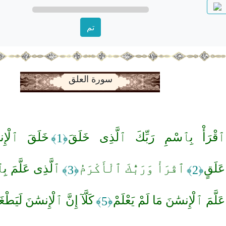
تم
سورة العلق
ٱقْرَأْ بِٱسْمِ رَبِّكَ ٱلَّذِى خَلَقَ
خَلَقَ ٱلْإِن
﴿1﴾
عَلَقٍ
ٱقْرَأْ وَرَبُّكَ ٱلْأَكْرَمُ
ٱلَّذِى عَلَّمَ بِٱل
﴿3﴾
﴿2﴾
عَلَّمَ ٱلْإِنسَٰنَ مَا لَمْ يَعْلَمْ
كَلَّآ إِنَّ ٱلْإِنسَٰنَ لَيَطْغَ
﴿5﴾