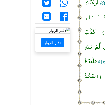
أَرَءَيْتَ
َانَ عَلَى
ِن كَذَّبَ
دفتر الزوار
ن لَّمْ يَنتَهِ
فَلْيَدْعُ
هُ وَٱسْجُدْ