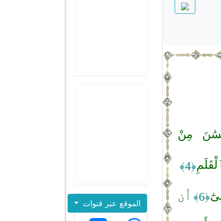
سَٰنَ مِنْ
ْقَلَمِ
﴿4﴾
ىٰٓ
أَن
﴿6﴾
الموقع عبر قنوات