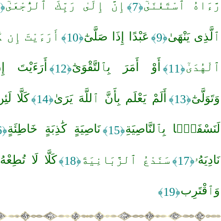
رَّءَاهُ ٱسْتَغْنَىٰٓ
إِنَّ إِلَىٰ رَبِّكَ ٱلرُّجْعَىٰٓ
﴿8﴾
﴿7﴾
ٱلَّذِى يَنْهَىٰ
عَبْدًا إِذَا صَلَّىٰٓ
أَرَءَيْتَ إِن ك
﴿10﴾
﴿9﴾
ٱلْهُدَىٰٓ
أَوْ أَمَرَ بِٱلتَّقْوَىٰٓ
أَرَءَيْتَ إ
﴿12﴾
﴿11﴾
وَتَوَلَّىٰٓ
أَلَمْ يَعْلَم بِأَنَّ ٱللَّهَ يَرَىٰ
كَلَّا لَئِ
﴿14﴾
﴿13﴾
لَنَسْفَعًۢا بِٱلنَّاصِيَةِ
نَاصِيَةٍ كَٰذِبَةٍ خَاطِئَةٍ
﴿16﴾
﴿15﴾
نَادِيَهُۥ
سَنَدْعُ ٱلزَّبَانِيَةَ
كَلَّا لَا تُطِعْ
﴿18﴾
﴿17﴾
وَٱقْتَرِب
﴿19﴾