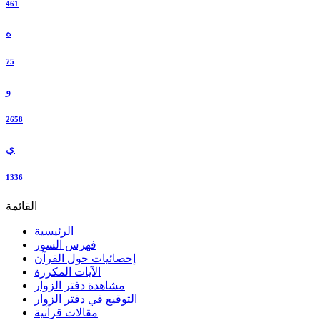
461
ه
75
و
2658
ي
1336
القائمة
الرئيسية
فهرس السور
إحصائيات حول القرآن
الآيات المكررة
مشاهدة دفتر الزوار
التوقيع في دفتر الزوار
مقالات قرآنية