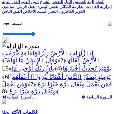
الفجر
البلد
الشمس
الليل
الضحى
الشرح
التين
العلق
القدر
البينة
الزلزلة
العاديات
القارعة
التكاثر
العصر
الهمزة
الفيل
قريش
الماعون
الكوثر
الكافرون
النصر
المسد
الإخلاص
الفلق
الناس
الصفحة :
599
تم
سورة الزلزلة
إِذَا زُلْزِلَتِ ٱلْأَرْضُ زِلْزَالَهَا
﴿1﴾
وَأَخْرَجَتِ
ٱلْأَرْضُ أَثْقَالَهَا
﴿2﴾
وَقَالَ ٱلْإِنسَٰنُ مَا لَهَا
﴿3﴾
يَوْمَئِذٍ تُحَدِّثُ أَخْبَارَهَا
﴿4﴾
بِأَنَّ رَبَّكَ أَوْحَىٰ لَهَا
﴿5﴾
يَوْمَئِذٍ يَصْدُرُ ٱلنَّاسُ أَشْتَاتًا لِّيُرَوْا۟ أَعْمَٰلَهُمْ
﴿6﴾
فَمَن يَعْمَلْ مِثْقَالَ ذَرَّةٍ خَيْرًا يَرَهُۥ
﴿7﴾
وَمَن يَعْمَلْ
﴿8﴾
مِثْقَالَ ذَرَّةٍ شَرًّا يَرَهُۥ
السورة السابقة
السورة الموالية
الكلمات الأكثر بحثا