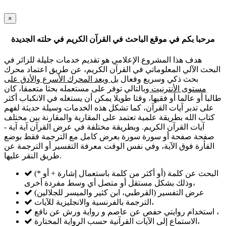
×
مرحبا بكم في موقع الباحث في القرآن الكريم في حلته الجديدة
هدف هذا المشروع الإعلامي هو تقديم خدمات جليلة للزائر في
البحث الآلي المعلوماتي في القرآن الكريم، عن طريق اعتماد محرك
بحث ذكي وسريع وفعال
بل ويعد المحرك الأسرع والأدق على
مستوى الأنترنيت
وبالتالي توفر على مستعمله بحثا متعمقا، كان
طالبا أو عالما أو فقيها، وقتا طويلا يمكن أن يستغله في الانكباب أكثر
على تدبر آيات القرآن، كما تشكل هذه الخدمات وسيلة حديثة لفهم
كتاب الله بطريقة علمية تعتمد على المقاربة والمقارنة بين مختلف
آيات القرآن الكريم. وبطريقة مختلفة في عرض القرآن آية آية -
صفحة صفحة أو سورة سورة بعرض كامل مع الترجمة فقط بوضع
الفأرة فوق الآية، وفي نفس الوقت معرفة التفسير أو الترجمة عن
طريق النقر عليها.
البحث عن كلمة (أو أكثر من كلمة باستعمال إشارة + أو *)
وذلك بشكل مستقل أو متصل أي وسط مفردة أخرى،
عرض التفسير (القرطبي، ابن كثير والميسر للجلالين)
الترجمة بالفرنسية والانجليزية للآيات،
استخدام روايتي حفص عن عاصم و رواية ورش عن نافع ،
الاستماع إلى الآيات القرآنية حسب الرواية المختارة،