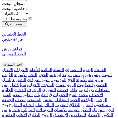
مجال البحث :
خاصية البحث :
الكلمة مستقلة
بسم الله
الخط العثماني
قراءة حفص
قراءة ورش
الخط المغربي
اختر السورة
الفاتحة
البقرة
آل عمران
النساء
المائدة
الأنعام
الأعراف
الأنفال
التوبة
يونس
هود
يوسف
الرعد
إبراهيم
الحجر
النحل
الإسراء
الكهف
مريم
طه
الأنبياء
الحج
المؤمنون
النور
الفرقان
الشعراء
النمل
القصص
العنكبوت
الروم
لقمان
السجدة
الأحزاب
سبأ
فاطر
يس
الصافات
ص
الزمر
غافر
فصلت
الشورى
الزخرف
الدخان
الجاثية
الأحقاف
محمد
الفتح
الحجرات
ق
الذاريات
الطور
النجم
القمر
الرحمن
الواقعة
الحديد
المجادلة
الحشر
الممتحنة
الصف
الجمعة
المنافقون
التغابن
الطلاق
التحريم
الملك
القلم
الحاقة
المعارج
نوح
الجن
المزمل
المدثر
القيامة
الإنسان
المرسلات
النبأ
النازعات
عبس
التكوير
الإنفطار
المطففين
الإنشقاق
البروج
الطارق
الأعلى
الغاشية