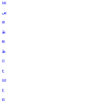
142
ض
49
ط
80
ظ
57
ع
323
غ
95