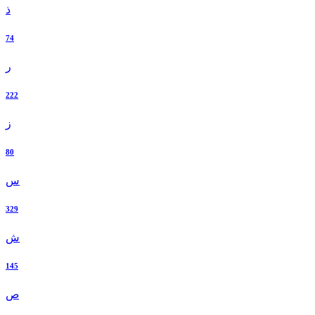
ذ
74
ر
222
ز
80
س
329
ش
145
ص