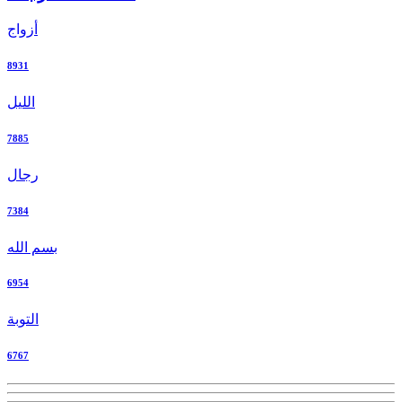
أزواج
8931
الليل
7885
رجال
7384
بسم الله
6954
التوبة
6767