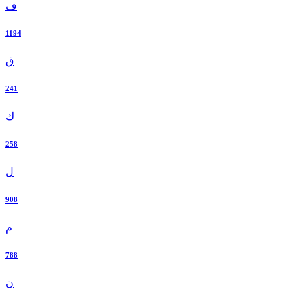
ف
1194
ق
241
ك
258
ل
908
م
788
ن