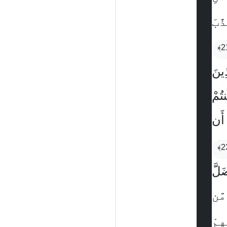
َبَ
ِينَ
ُمْ
 أَن
لَّ
َّن
ِمْ