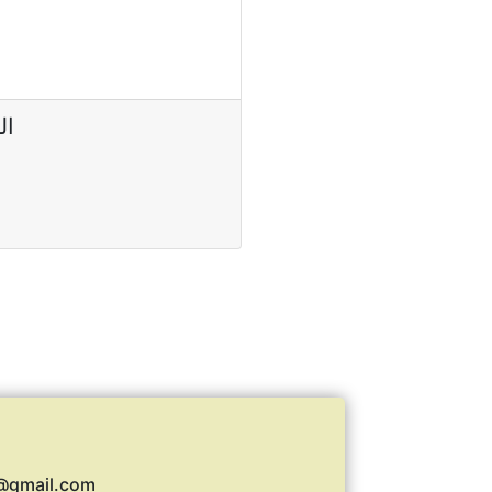
ال
ew.tech@gmail.com