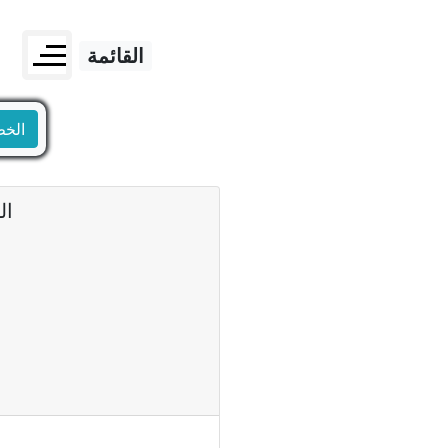
القائمة
الخط
ال