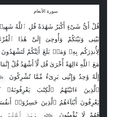
سورة الأنعام
قُلْ أَىُّ شَىْءٍ أَكْبَرُ شَهَٰدَةً قُلِ ٱللَّهُ شَهِ
بَيْنِى وَبَيْنَكُمْ وَأُوحِىَ إِلَىَّ هَٰذَا ٱلْقُرْء
لِأُنذِرَكُم بِهِۦ وَمَنۢ بَلَغَ أَئِنَّكُمْ لَتَشْهَدُونَ أ
مَعَ ٱللَّهِ ءَالِهَةً أُخْرَىٰ قُل لَّآ أَشْهَدُ قُلْ إِنَّمَا
إِلَٰهٌ وَٰحِدٌ وَإِنَّنِى بَرِىٓءٌ مِّمَّا تُشْرِكُونَ
﴿19﴾
ٱلَّذِينَ ءَاتَيْنَٰهُمُ ٱلْكِتَٰبَ يَعْرِفُونَهُۥ ك
يَعْرِفُونَ أَبْنَآءَهُمُ ٱلَّذِينَ خَسِرُوٓا۟ أَنفُسَ
فَهُمْ لَا يُؤْمِنُونَ
وَمَنْ أَظْلَمُ مِمّ
﴿20﴾