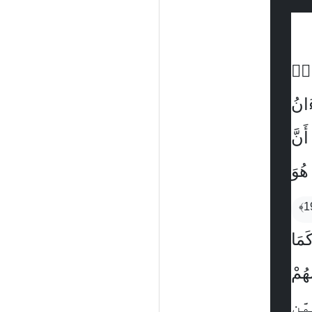
يدٌۢ
َانُ
َنَّ
 هُوَ
َمَا
هُمْ
َنِ