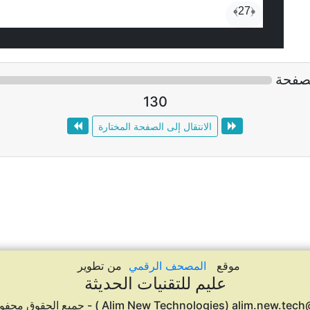
﴿27﴾
صفحة
130
الانتقال إلى الصفحة المختارة
موقع
المصحف الرقمي
من تطوير
عليم للتقنيات الحديثة
Alim New Technologies) alim.n ) - جميع الحقوق محفوظة © 2020