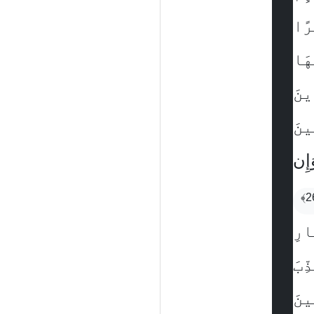
رًا
هَا
ِينَ
ِينَ
َإِن
ارِ
ِبَ
ينَ