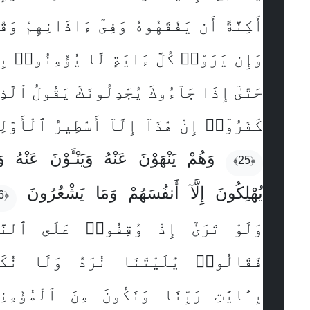
أَكِنَّةً أَن يَفْقَهُوهُ وَفِىٓ ءَاذَانِهِمْ وَقْ
وَإِن يَرَوْا۟ كُلَّ ءَايَةٍ لَّا يُؤْمِنُوا۟ بِ
حَتَّىٰٓ إِذَا جَآءُوكَ يُجَٰدِلُونَكَ يَقُولُ ٱلَّذ
كَفَرُوٓا۟ إِنْ هَٰذَآ إِلَّآ أَسَٰطِيرُ ٱلْأَوَّل
وَهُمْ يَنْهَوْنَ عَنْهُ وَيَنْـَٔوْنَ عَنْهُ و
﴿25﴾
يُهْلِكُونَ إِلَّآ أَنفُسَهُمْ وَمَا يَشْعُرُونَ
﴿26﴾
وَلَوْ تَرَىٰٓ إِذْ وُقِفُوا۟ عَلَى ٱلنَّ
فَقَالُوا۟ يَٰلَيْتَنَا نُرَدُّ وَلَا نُكَذّ
بِـَٔايَٰتِ رَبِّنَا وَنَكُونَ مِنَ ٱلْمُؤْمِنِ