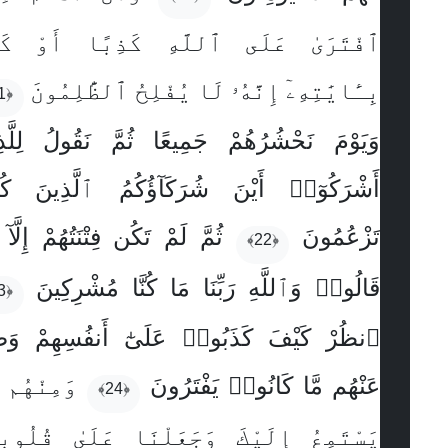
ٱفْتَرَىٰ عَلَى ٱللَّهِ كَذِبًا أَوْ كَذّ
بِـَٔايَٰتِهِۦٓ إِنَّهُۥ لَا يُفْلِحُ ٱلظَّٰلِمُونَ
﴿21﴾
وَيَوْمَ نَحْشُرُهُمْ جَمِيعًا ثُمَّ نَقُولُ لِلَّذ
أَشْرَكُوٓا۟ أَيْنَ شُرَكَآؤُكُمُ ٱلَّذِينَ كُنت
تَزْعُمُونَ
ثُمَّ لَمْ تَكُن فِتْنَتُهُمْ إِلَّآ
﴿22﴾
قَالُوا۟ وَٱللَّهِ رَبِّنَا مَا كُنَّا مُشْرِكِينَ
﴿23﴾
ٱنظُرْ كَيْفَ كَذَبُوا۟ عَلَىٰٓ أَنفُسِهِمْ وَضَ
عَنْهُم مَّا كَانُوا۟ يَفْتَرُونَ
وَمِنْهُم م
﴿24﴾
يَسْتَمِعُ إِلَيْكَ وَجَعَلْنَا عَلَىٰ قُلُوبِه