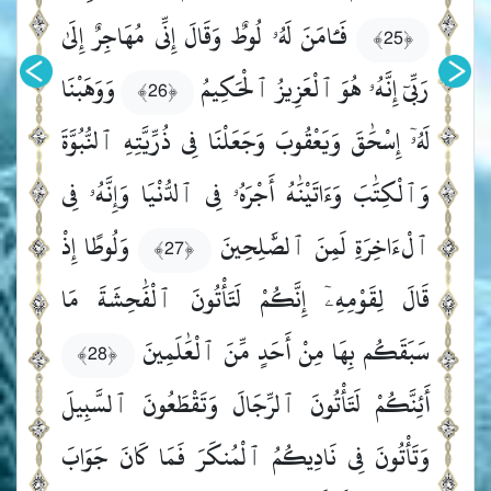
فَـَٔامَنَ لَهُۥ لُوطٌ وَقَالَ إِنِّى مُهَاجِرٌ إِلَىٰ
﴿25﴾
رَبِّىٓ إِنَّهُۥ هُوَ ٱلْعَزِيزُ ٱلْحَكِيمُ
وَوَهَبْنَا
﴿26﴾
لَهُۥٓ إِسْحَٰقَ وَيَعْقُوبَ وَجَعَلْنَا فِى ذُرِّيَّتِهِ ٱلنُّبُوَّةَ
وَٱلْكِتَٰبَ وَءَاتَيْنَٰهُ أَجْرَهُۥ فِى ٱلدُّنْيَا وَإِنَّهُۥ فِى
ٱلْءَاخِرَةِ لَمِنَ ٱلصَّٰلِحِينَ
وَلُوطًا إِذْ
﴿27﴾
قَالَ لِقَوْمِهِۦٓ إِنَّكُمْ لَتَأْتُونَ ٱلْفَٰحِشَةَ مَا
سَبَقَكُم بِهَا مِنْ أَحَدٍ مِّنَ ٱلْعَٰلَمِينَ
﴿28﴾
أَئِنَّكُمْ لَتَأْتُونَ ٱلرِّجَالَ وَتَقْطَعُونَ ٱلسَّبِيلَ
وَتَأْتُونَ فِى نَادِيكُمُ ٱلْمُنكَرَ فَمَا كَانَ جَوَابَ