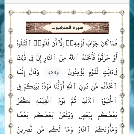
سورة العنكبوت
فَمَا كَانَ جَوَابَ قَوْمِهِۦٓ إِلَّآ أَن قَالُوا۟ ٱقْتُلُوهُ
أَوْ حَرِّقُوهُ فَأَنجَىٰهُ ٱللَّهُ مِنَ ٱلنَّارِ إِنَّ فِى ذَٰلِكَ
لَءَايَٰتٍ لِّقَوْمٍ يُؤْمِنُونَ
وَقَالَ إِنَّمَا
﴿24﴾
ٱتَّخَذْتُم مِّن دُونِ ٱللَّهِ أَوْثَٰنًا مَّوَدَّةَ بَيْنِكُمْ فِى
ٱلْحَيَوٰةِ ٱلدُّنْيَا ثُمَّ يَوْمَ ٱلْقِيَٰمَةِ يَكْفُرُ
بَعْضُكُم بِبَعْضٍ وَيَلْعَنُ بَعْضُكُم بَعْضًا
وَمَأْوَىٰكُمُ ٱلنَّارُ وَمَا لَكُم مِّن نَّٰصِرِينَ