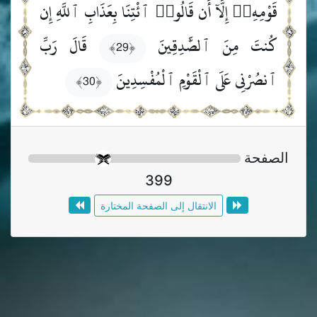
قَوْمِهِۦٓ إِلَّآ أَن قَالُوا۟ ٱئْتِنَا بِعَذَابِ ٱللَّهِ إِن
كُنتَ مِنَ ٱلصَّٰدِقِينَ
قَالَ رَبِّ
﴿29﴾
ٱنصُرْنِى عَلَى ٱلْقَوْمِ ٱلْمُفْسِدِينَ
﴿30﴾
الصفحة
399
الانتقال إلى الصفحة المختارة