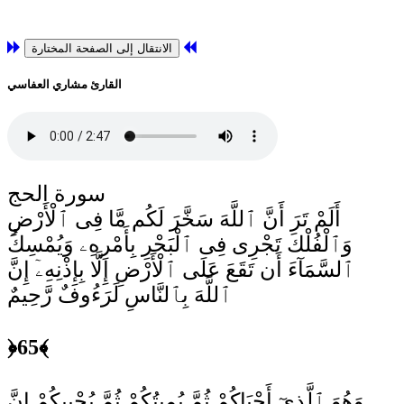
الانتقال إلى الصفحة المختارة
القارئ مشاري العفاسي
سورة الحج
أَلَمْ تَرَ أَنَّ ٱللَّهَ سَخَّرَ لَكُم مَّا فِى ٱلْأَرْضِ
وَٱلْفُلْكَ تَجْرِى فِى ٱلْبَحْرِ بِأَمْرِهِۦ وَيُمْسِكُ
ٱلسَّمَآءَ أَن تَقَعَ عَلَى ٱلْأَرْضِ إِلَّا بِإِذْنِهِۦٓ إِنَّ
ٱللَّهَ بِٱلنَّاسِ لَرَءُوفٌ رَّحِيمٌ
﴿65﴾
وَهُوَ ٱلَّذِىٓ أَحْيَاكُمْ ثُمَّ يُمِيتُكُمْ ثُمَّ يُحْيِيكُمْ إِنَّ