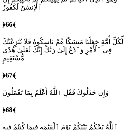
ٱلْإِنسَٰنَ لَكَفُورٌ
﴿66﴾
لِّكُلِّ أُمَّةٍ جَعَلْنَا مَنسَكًا هُمْ نَاسِكُوهُ فَلَا يُنَٰزِعُنَّكَ
فِى ٱلْأَمْرِ وَٱدْعُ إِلَىٰ رَبِّكَ إِنَّكَ لَعَلَىٰ هُدًى
مُّسْتَقِيمٍ
﴿67﴾
وَإِن جَٰدَلُوكَ فَقُلِ ٱللَّهُ أَعْلَمُ بِمَا تَعْمَلُونَ
﴿68﴾
ٱللَّهُ يَحْكُمُ بَيْنَكُمْ يَوْمَ ٱلْقِيَٰمَةِ فِيمَا كُنتُمْ فِيهِ