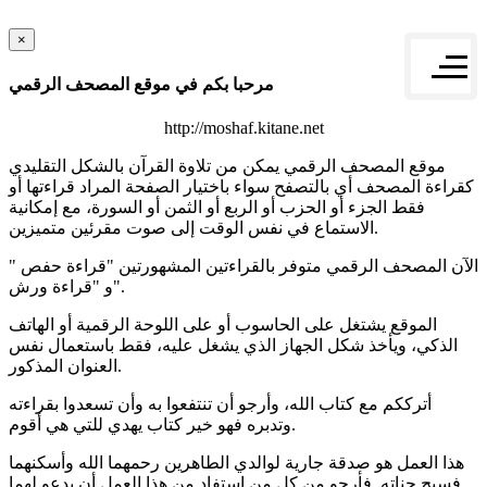
×
مرحبا بكم في موقع المصحف الرقمي
http://moshaf.kitane.net
موقع المصحف الرقمي يمكن من تلاوة القرآن بالشكل التقليدي
كقراءة المصحف أي بالتصفح سواء باختيار الصفحة المراد قراءتها أو
فقط الجزء أو الحزب أو الربع أو الثمن أو السورة، مع إمكانية
الاستماع في نفس الوقت إلى صوت مقرئين متميزين.
الآن المصحف الرقمي متوفر بالقراءتين المشهورتين "قراءة حفص "
و "قراءة ورش".
الموقع يشتغل على الحاسوب أو على اللوحة الرقمية أو الهاتف
الذكي، ويأخذ شكل الجهاز الذي يشغل عليه، فقط باستعمال نفس
العنوان المذكور.
أترككم مع كتاب الله، وأرجو أن تنتفعوا به وأن تسعدوا بقراءته
وتدبره فهو خير كتاب يهدي للتي هي أقوم.
هذا العمل هو صدقة جارية لوالدي الطاهرين رحمهما الله وأسكنهما
فسيح جناته. فأرجو من كل من استفاد من هذا العمل أن يدعو لهما