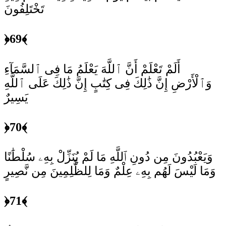
تَخْتَلِفُونَ
﴿69﴾
أَلَمْ تَعْلَمْ أَنَّ ٱللَّهَ يَعْلَمُ مَا فِى ٱلسَّمَآءِ
وَٱلْأَرْضِ إِنَّ ذَٰلِكَ فِى كِتَٰبٍ إِنَّ ذَٰلِكَ عَلَى ٱللَّهِ
يَسِيرٌ
﴿70﴾
وَيَعْبُدُونَ مِن دُونِ ٱللَّهِ مَا لَمْ يُنَزِّلْ بِهِۦ سُلْطَٰنًا
وَمَا لَيْسَ لَهُم بِهِۦ عِلْمٌ وَمَا لِلظَّٰلِمِينَ مِن نَّصِيرٍ
﴿71﴾