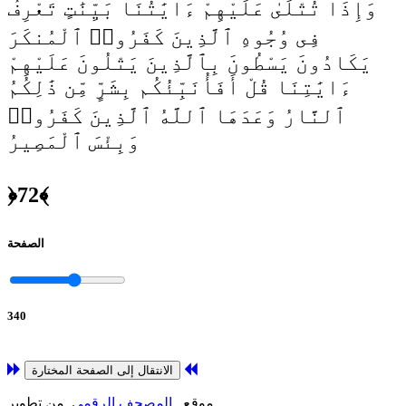
وَإِذَا تُتْلَىٰ عَلَيْهِمْ ءَايَٰتُنَا بَيِّنَٰتٍ تَعْرِفُ
فِى وُجُوهِ ٱلَّذِينَ كَفَرُوا۟ ٱلْمُنكَرَ
يَكَادُونَ يَسْطُونَ بِٱلَّذِينَ يَتْلُونَ عَلَيْهِمْ
ءَايَٰتِنَا قُلْ أَفَأُنَبِّئُكُم بِشَرٍّ مِّن ذَٰلِكُمُ
ٱلنَّارُ وَعَدَهَا ٱللَّهُ ٱلَّذِينَ كَفَرُوا۟
وَبِئْسَ ٱلْمَصِيرُ
﴿72﴾
الصفحة
340
الانتقال إلى الصفحة المختارة
من تطوير
موقع
المصحف الرقمي